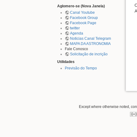
O
Aglomere-se (Nova Janela)
A
Canal Youtube
Facebook Group
Facebook Page
twitter
Agenda
Noticias Canal Telegram
MAPA DA ASTRONOMIA
Fale Conosco
Solicitação de incrição
Utilidades
Previsão do Tempo
Except where otherwise noted, conte