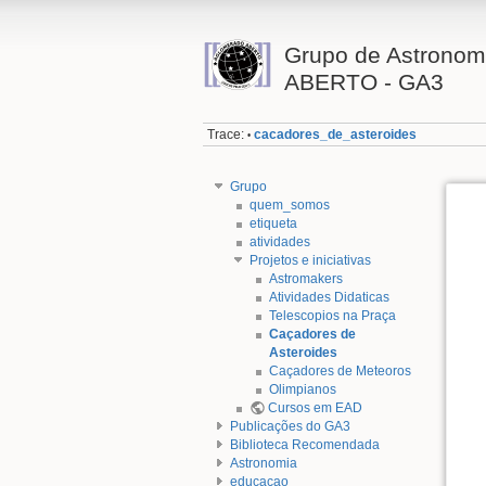
Grupo de Astron
ABERTO - GA3
Trace:
cacadores_de_asteroides
•
Grupo
quem_somos
etiqueta
atividades
Projetos e iniciativas
Astromakers
Atividades Didaticas
Telescopios na Praça
Caçadores de
Asteroides
Caçadores de Meteoros
Olimpianos
Cursos em EAD
Publicações do GA3
Biblioteca Recomendada
Astronomia
educacao